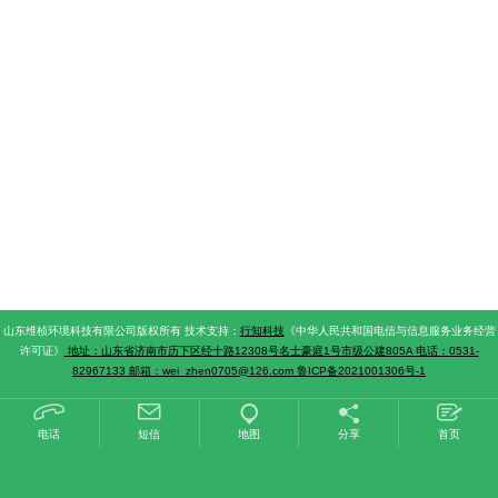
山东维桢环境科技有限公司版权所有 技术支持：
行知科技
《中华人民共和国电信与信息服务业务经营
许可证》
地址：山东省济南市历下区经十路12308号名士豪庭1号市级公建805A 电话：0531-
82967133 邮箱：wei_zhen0705@126.com
鲁ICP备2021001306号-1
电话
短信
地图
分享
首页